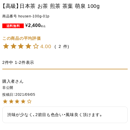
【高級】日本茶 お茶 煎茶 茶葉 萌泉 100g
商品番号
housen-100g-01p
¥
2,400
税込
4.00
2
2
件中
1
-
2
件表示
購入者
非公開
投稿日
2021/09/05
渋味が少なく、2箭目も色合い・風味良く頂けます。