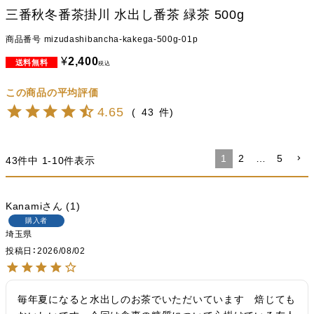
三番秋冬番茶掛川 水出し番茶 緑茶 500g
商品番号
mizudashibancha-kakega-500g-01p
¥
2,400
税込
4.65
43
1
2
…
5
43
件中
1
-
10
件表示
Kanami
1
購入者
埼玉県
投稿日
2026/08/02
毎年夏になると水出しのお茶でいただいています　焙じても