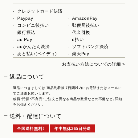
クレジットカード決済
Paypay
AmazonPay
コンビニ後払い
郵便局後払い
銀行振込
代金引換
au Pay
d払い
auかんたん決済
ソフトバンク決済
あと払い(ペイディ)
楽天Pay
お支払い方法についての詳細 >
返品について
返品につきましては 商品到着後 7日間以内にお電話またはメールに
てご連絡お願いします。
破損・汚損・不良品・ご注文と異なる商品や数量などの不備など、詳細
をお伝えください。
送料・配達について
全国送料無料！
年中無休365日発送