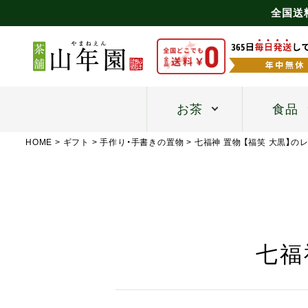
全国送
お茶
食品
HOME
ギフト
手作り・手書きの置物
七福神 置物 【福笑 大黒】の
七福