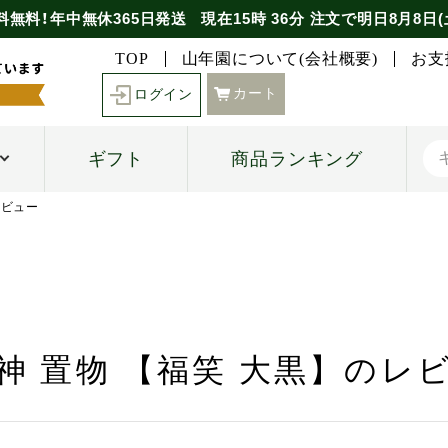
料無料！年中無休365日発送
現在
15時
36分
注文で
明日8月8日(
TOP
山年園について(会社概要)
お支
カート
ログイン
ギフト
商品ランキング
レビュー
神 置物 【福笑 大黒】のレ