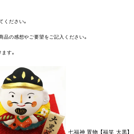
てください。
に商品の感想やご要望をご記入ください。
けます。
七福神 置物 【福笑 大黒】