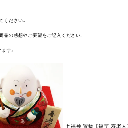
てください。
に商品の感想やご要望をご記入ください。
けます。
七福神 置物 【福笑 寿老人