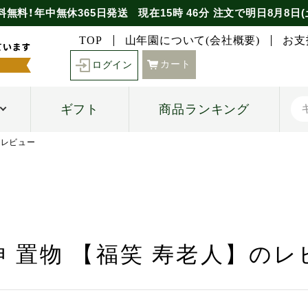
料無料！年中無休365日発送
現在
15時
46分
注文で
明日8月8日(
TOP
山年園について(会社概要)
お支
カート
ログイン
ギフト
商品ランキング
のレビュー
神 置物 【福笑 寿老人】のレ