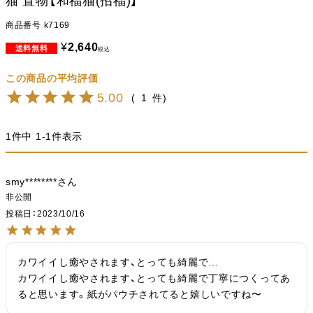
猫 置物【和福猫(招福)】
商品番号
k7169
¥
2,640
税込
5.00
1
1
件中
1
-
1
件表示
smy********
非公開
投稿日
2023/10/16
カワイイし癒やされます、とっても綺麗で…

カワイイし癒やされます、とっても綺麗で丁寧につくってあ
ると思います。紙がパウチされてると嬉しいですね〜