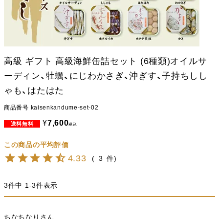
高級 ギフト 高級海鮮缶詰セット (6種類)オイルサ
ーディン、牡蠣、にじわかさぎ、沖ぎす、子持ちしし
ゃも、はたはた
商品番号
kaisenkandume-set-02
¥
7,600
税込
4.33
3
3
件中
1
-
3
件表示
ちなちなり