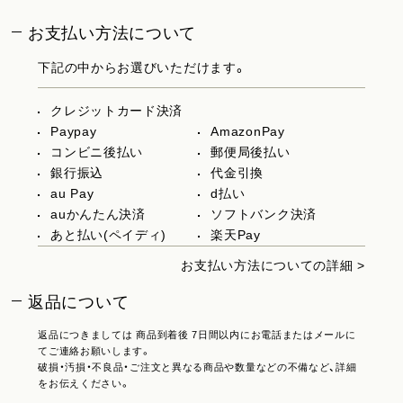
お支払い方法について
下記の中からお選びいただけます。
クレジットカード決済
Paypay
AmazonPay
コンビニ後払い
郵便局後払い
銀行振込
代金引換
au Pay
d払い
auかんたん決済
ソフトバンク決済
あと払い(ペイディ)
楽天Pay
お支払い方法についての詳細 >
返品について
返品につきましては 商品到着後 7日間以内にお電話またはメールに
てご連絡お願いします。
破損・汚損・不良品・ご注文と異なる商品や数量などの不備など、詳細
をお伝えください。