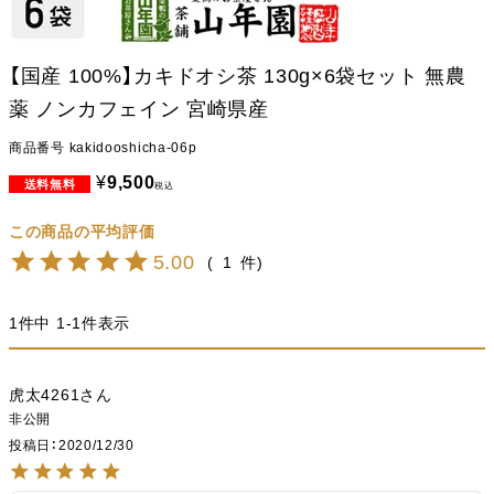
【国産 100%】カキドオシ茶 130g×6袋セット 無農
薬 ノンカフェイン 宮崎県産
商品番号
kakidooshicha-06p
¥
9,500
税込
5.00
1
1
件中
1
-
1
件表示
虎太4261
非公開
投稿日
2020/12/30