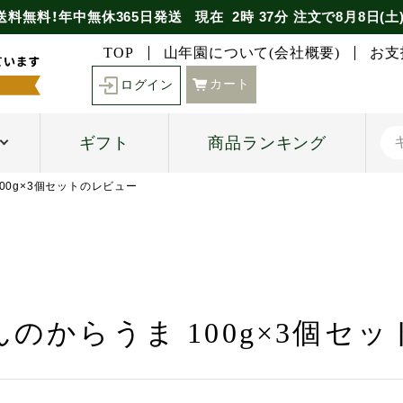
送料無料！年中無休365日発送
現在
2時
37分
注文で
8月8日(土
TOP
山年園について(会社概要)
お支
カート
ログイン
ギフト
商品ランキング
00g×3個セットのレビュー
のからうま 100g×3個セ