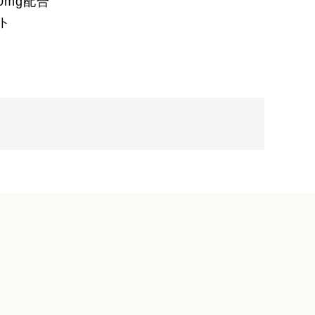
0mg配合
ト