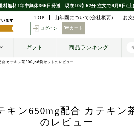
送料無料！年中無休365日発送
現在
10時
52分
注文で
8月8日(土
TOP
山年園について(会社概要)
お支
カート
ログイン
ギフト
商品ランキング
配合 カテキン茶200g×6袋セットのレビュー
キン650mg配合 カテキン茶
のレビュー