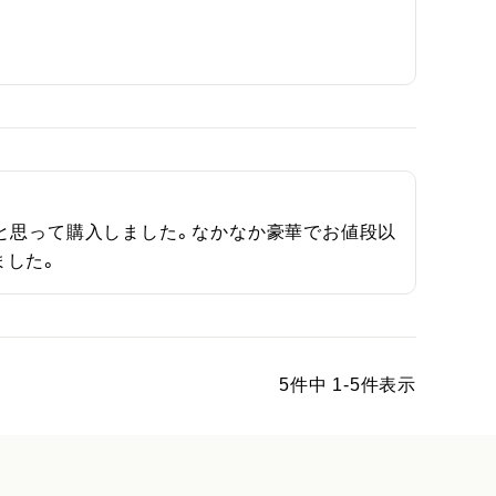
と思って購入しました。なかなか豪華でお値段以
ました。
5
件中
1
-
5
件表示