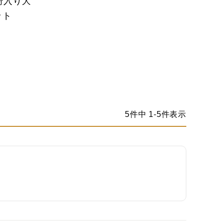
金粉入り大
ット
5
件中
1
-
5
件表示