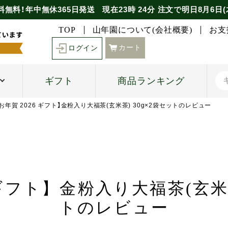
料無料！年中無休365日発送
現在
23時
24分
注文で
明日8月6日(
TOP
山年園について(会社概要)
お支
カート
ログイン
ギフト
商品ランキング
【お年賀 2026 ギフト】金粉入り大福茶(玄米茶) 30g×2袋セットのレビュー
 ギフト】金粉入り大福茶(玄米茶
トのレビュー