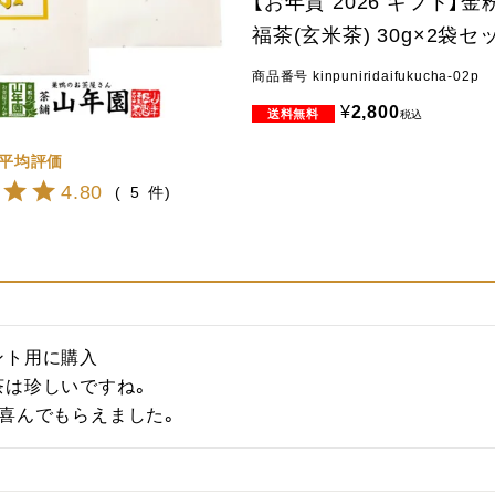
【お年賀 2026 ギフト】
福茶(玄米茶) 30g×2袋セ
商品番号
kinpuniridaifukucha-02p
¥
2,800
税込
4.80
5
ト用に購入

は珍しいですね。

、喜んでもらえました。