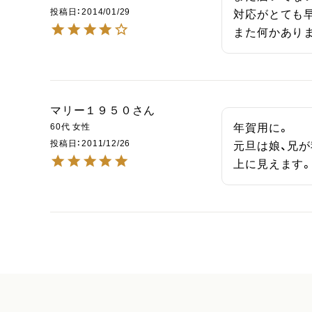
投稿日
2014/01/29
対応がとても早
また何かあり
マリー１９５０
60代
女性
年賀用に。

投稿日
2011/12/26
元旦は娘、兄
上に見えます