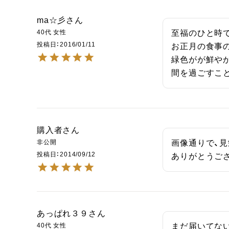
ma☆彡
40代
女性
至福のひと時で
投稿日
2016/01/11
お正月の食事
緑色がが鮮や
間を過ごすこ
購入者
非公開
画像通りで、見
投稿日
2014/09/12
ありがとうご
あっぱれ３９
40代
女性
まだ届いてない