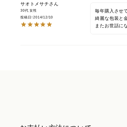
サオトメサチ
30代
女性
毎年購入させて
投稿日
2014/12/10
綺麗な包装と金
またお世話に