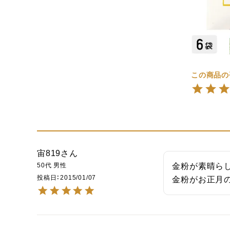
宙819
50代
男性
金粉が素晴らし
投稿日
2015/01/07
金粉がお正月