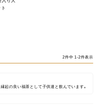
金粉入り大
ット
2
件中
1
-
2
件表示
。縁起の良い福茶として子供達と飲んでいます。