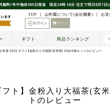
料無料！年中無休365日発送
現在
18時
19分
注文で
明日8月7日(
TOP
山年園について(会社概要)
お支
カート
ログイン
ギフト
商品ランキング
【お年賀 2026 ギフト】金粉入り大福茶(玄米茶) 30g×6袋セットのレビュー
 ギフト】金粉入り大福茶(玄米茶
トのレビュー