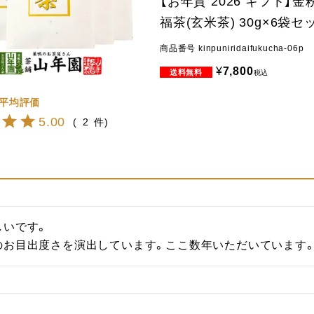
【お年賀 2026 ギフト】
福茶(玄米茶) 30g×6袋セ
商品番号
kinpuniridaifukucha-06p
¥
7,800
税込
5.00
2
いです。

のお目出度さを演出しています。ここ数年いただいています