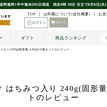
送料無料！年中無休365日発送
現在
9時
39分
注文で
8月6日(木)
TOP
山年園について(会社概要)
お支
カート
ログイン
ギフト
商品ランキング
入り 240g(固形量：140g)×2個セットのレビュー
はちみつ入り 240g(固形量：
トのレビュー