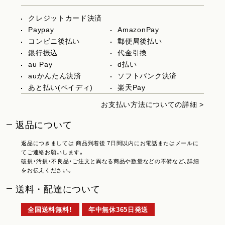
クレジットカード決済
Paypay
AmazonPay
コンビニ後払い
郵便局後払い
銀行振込
代金引換
au Pay
d払い
auかんたん決済
ソフトバンク決済
あと払い(ペイディ)
楽天Pay
お支払い方法についての詳細 >
返品について
返品につきましては 商品到着後 7日間以内にお電話またはメールに
てご連絡お願いします。
破損・汚損・不良品・ご注文と異なる商品や数量などの不備など、詳細
をお伝えください。
送料・配達について
全国送料無料！
年中無休365日発送