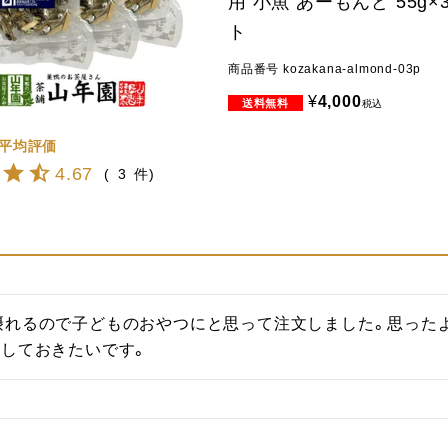
用 小魚 あーもんど 55g
ト
商品番号
kozakana-almond-03p
¥
4,000
税込
4.67
3
摂れるので子どものおやつにと思って注文しました。思った
備しておきたいです。