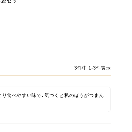
×3袋セッ
3
件中
1
-
3
件表示
より食べやすい味で、気づくと私のほうがつまん