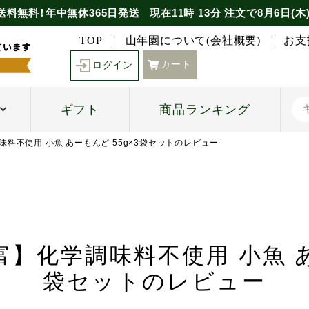
送料無料！年中無休365日発送
現在
11時
13分
注文で
8月6日(木
TOP
山年園について(会社概要)
お支
カート
ログイン
ギフト
商品ランキング
味料不使用 小魚 あーもんど 55g×3袋セットのレビュー
】化学調味料不使用 小魚 あー
袋セットのレビュー