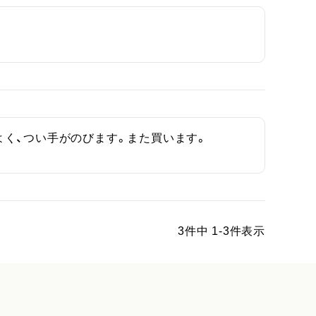
く、つい手がのびます。また買います。
3
件中
1
-
3
件表示