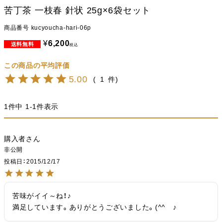
苦丁茶 一枝春 針状 25g×6袋セット
商品番号
kucyoucha-hari-06p
¥
6,200
税込
5.00
1
1
件中
1
-
1
件表示
購入者
非公開
投稿日
2015/12/17
苦味がイイ～ね！♪

満足しています。ありがとうございました。(^^ゞ♪