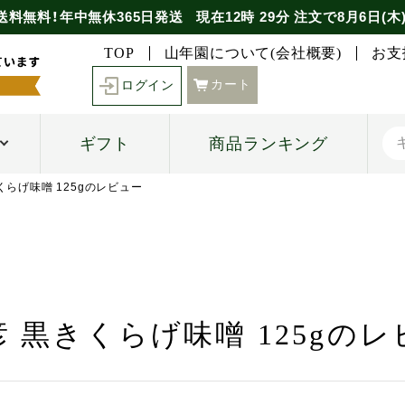
送料無料！年中無休365日発送
現在
12時
29分
注文で
8月6日(木
TOP
山年園について(会社概要)
お支
カート
ログイン
ギフト
商品ランキング
くらげ味噌 125gのレビュー
 黒きくらげ味噌 125gの