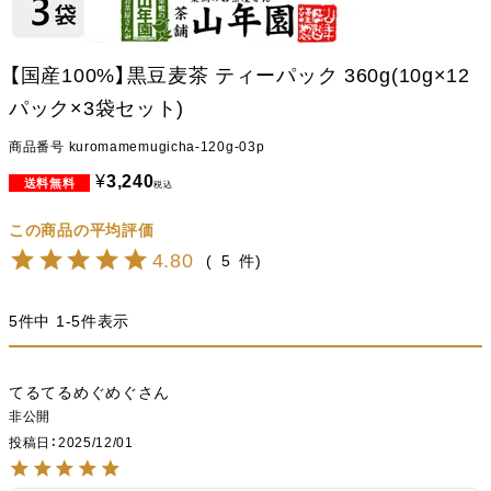
【国産100%】黒豆麦茶 ティーパック 360g(10g×12
パック×3袋セット)
商品番号
kuromamemugicha-120g-03p
¥
3,240
税込
4.80
5
5
件中
1
-
5
件表示
てるてるめぐめぐ
非公開
投稿日
2025/12/01