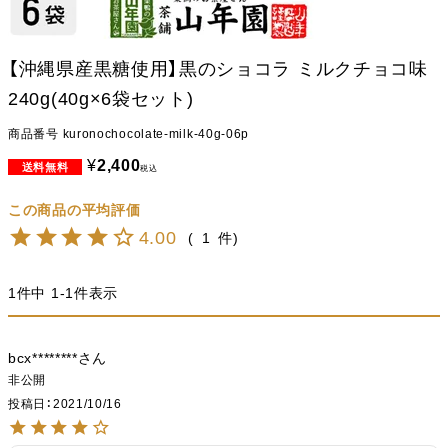
【沖縄県産黒糖使用】黒のショコラ ミルクチョコ味
240g(40g×6袋セット)
商品番号
kuronochocolate-milk-40g-06p
¥
2,400
税込
4.00
1
1
件中
1
-
1
件表示
bcx********
非公開
投稿日
2021/10/16