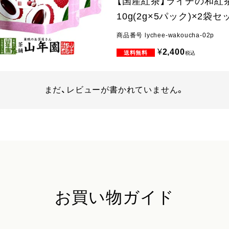
【国産紅茶】ライチの和紅
10g(2g×5パック)×2袋セ
商品番号
lychee-wakoucha-02p
¥
2,400
税込
まだ、レビューが書かれていません。
お買い物ガイド