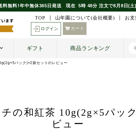
送料無料！年中無休365日発送
現在
5時
48分
注文で
8月8日(土
TOP
山年園について(会社概要)
お支
カート
ログイン
ギフト
商品ランキング
0g(2g×5パック)×2袋セットのレビュー
の和紅茶 10g(2g×5パッ
ビュー