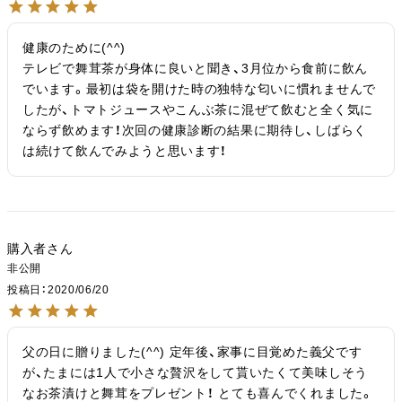
健康のために(^^)

テレビで舞茸茶が身体に良いと聞き、3月位から食前に飲ん
でいます。最初は袋を開けた時の独特な匂いに慣れませんで
したが、トマトジュースやこんぶ茶に混ぜて飲むと全く気に
ならず飲めます！次回の健康診断の結果に期待し、しばらく
は続けて飲んでみようと思います！
購入者
非公開
投稿日
2020/06/20
父の日に贈りました(^^) 定年後、家事に目覚めた義父です
が、たまには1人で小さな贅沢をして貰いたくて美味しそう
なお茶漬けと舞茸をプレゼント！ とても喜んでくれました。