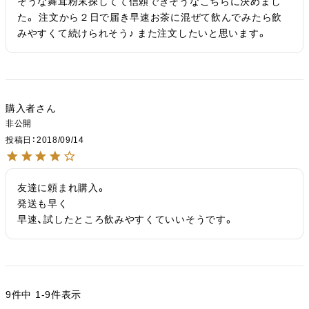
そうな舞茸粉末探してて信頼できそうなこちらに決めまし
た。 注文から２日で届き早速お茶に混ぜて飲んでみたら飲
みやすくて続けられそう♪ また注文したいと思います。
購入者
非公開
投稿日
2018/09/14
友達に頼まれ購入。

発送も早く

早速、試したところ飲みやすくていいそうです。
9
件中
1
-
9
件表示