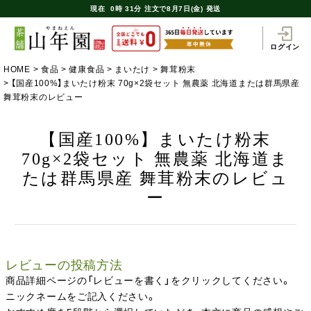
現在
0時
31分
注文で
8月7日(金) 発送
ログイン
HOME
食品
健康食品
まいたけ
舞茸粉末
【国産100%】まいたけ粉末 70g×2袋セット 無農薬 北海道または群馬県産
舞茸粉末のレビュー
【国産100%】まいたけ粉末
70g×2袋セット 無農薬 北海道ま
たは群馬県産 舞茸粉末のレビュ
ー
レビューの投稿方法
商品詳細ページの「レビューを書く」をクリックしてください。
ニックネームをご記入ください。