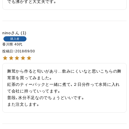
でも沸かすと大丈夫です。
nino
1
購入者
香川県
40代
投稿日
2018/09/30
舞茸から作ると匂いがあり…飲みにくいなと思いこちらの舞
茸茶を買ってみました。

紅茶のティーパックと一緒に煮て、２日分作って水筒に入れ
て会社に持っていってます。

普段、水分不足なのでちょうどいいです。

また注文します。