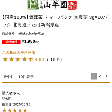
【国産100%】舞茸茶 ティーパック 無農薬 3g×10パ
ック 北海道または新潟県産
商品番号
maitakecha-tp-01p
¥
1,980
税込
4.60
15
1
2
15
件中
1
-
10
件表示
購入者
非公開
投稿日
2025/05/25