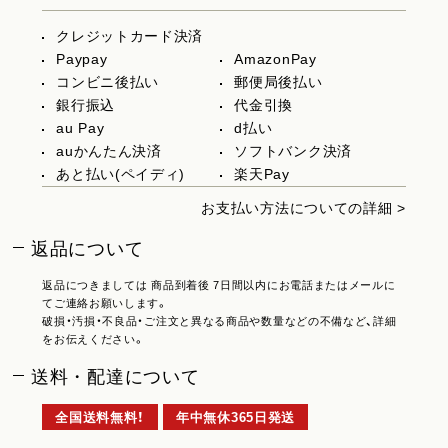
クレジットカード決済
Paypay
AmazonPay
コンビニ後払い
郵便局後払い
銀行振込
代金引換
au Pay
d払い
auかんたん決済
ソフトバンク決済
あと払い(ペイディ)
楽天Pay
お支払い方法についての詳細 >
返品について
返品につきましては 商品到着後 7日間以内にお電話またはメールに
てご連絡お願いします。
破損・汚損・不良品・ご注文と異なる商品や数量などの不備など、詳細
をお伝えください。
送料・配達について
全国送料無料！
年中無休365日発送