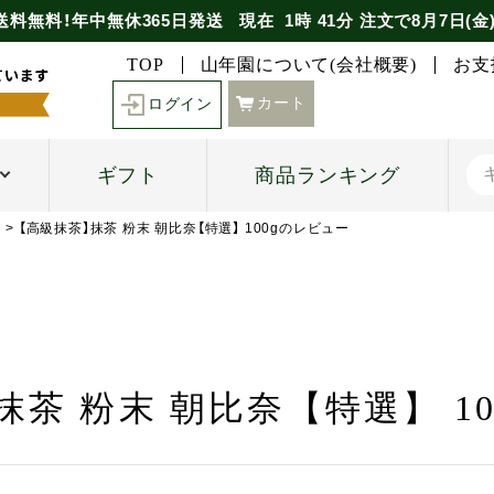
送料無料！年中無休365日発送
現在
1時
41分
注文で
8月7日(金
TOP
山年園について(会社概要)
お支
カート
ログイン
ギフト
商品ランキング
】
【高級抹茶】抹茶 粉末 朝比奈【特選】 100gのレビュー
茶 粉末 朝比奈【特選】 1