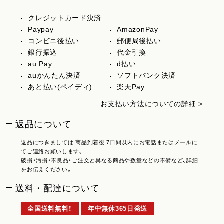
クレジットカード決済
Paypay
AmazonPay
コンビニ後払い
郵便局後払い
銀行振込
代金引換
au Pay
d払い
auかんたん決済
ソフトバンク決済
あと払い(ペイディ)
楽天Pay
お支払い方法についての詳細 >
返品について
返品につきましては 商品到着後 7日間以内にお電話またはメールに
てご連絡お願いします。
破損・汚損・不良品・ご注文と異なる商品や数量などの不備など、詳細
をお伝えください。
送料・配達について
全国送料無料！
年中無休365日発送