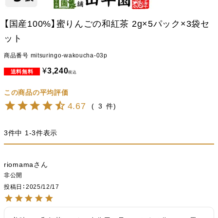
【国産100%】蜜りんごの和紅茶 2g×5パック×3袋セ
ット
商品番号
mitsuringo-wakoucha-03p
¥
3,240
税込
4.67
3
3
件中
1
-
3
件表示
riomama
非公開
投稿日
2025/12/17