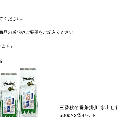
てください。
に商品の感想やご要望をご記入ください。
けます。
三番秋冬番茶掛川 水出し
500g×2袋セット