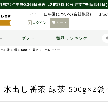
料無料！年中無休365日発送
現在
17時
10分
注文で
明日8月8日(
TOP
山年園について(会社概要)
お支
カート
ログイン
ギフト
商品ランキング
出し番茶 緑茶 500g×2袋セットのレビュー
水出し番茶 緑茶 500g×