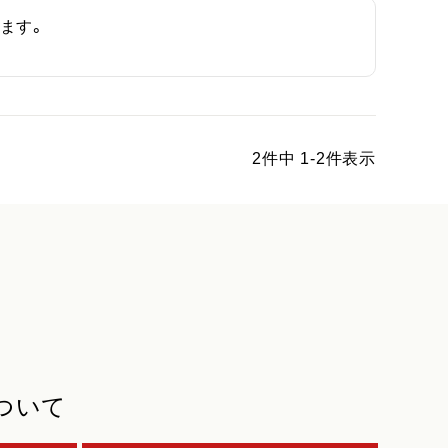
ます。
2
件中
1
-
2
件表示
ついて