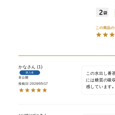
かな
1
購入者
この水出し番
非公開
には糖質の吸
投稿日
2020/05/17
感しています