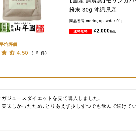
【国産 無農薬】モリンガ
粉末 30g 沖縄県産
商品番号
moringapowder-01p
¥
2,000
税込
4.50
6
ガジュースダイエットを見て購入しました。

く美味しかったため、とりあえず少しずつでも飲んで続けて