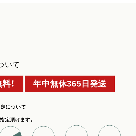
ついて
料！
年中無休365日発送
指定について
指定頂けます。