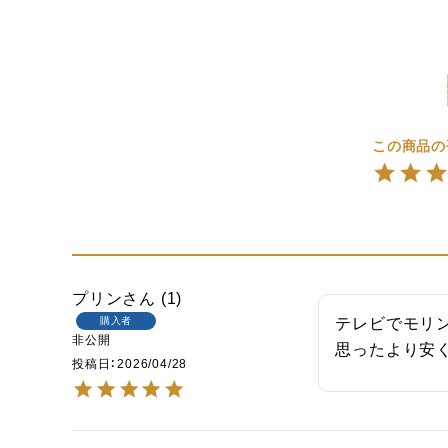
プリン
1
購入者
テレビでモリン
非公開
思ったより安
投稿日
2026/04/28