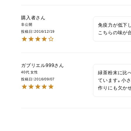
購入者
非公開
免疫力が低下
投稿日
2016/12/19
こちらの味が
ガブリエル999
40代
女性
緑茶粉末に比
投稿日
2016/09/07
ています。小
作りにも欠か