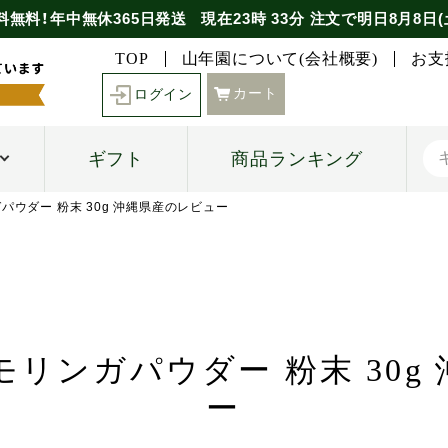
料無料！年中無休365日発送
現在
23時
33分
注文で
明日8月8日(
TOP
山年園について(会社概要)
お支
カート
ログイン
ギフト
商品ランキング
パウダー 粉末 30g 沖縄県産のレビュー
モリンガパウダー 粉末 30g
ー