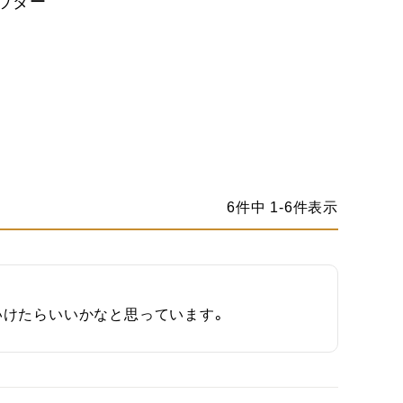
パウダー
6
件中
1
-
6
件表示
いけたらいいかなと思っています。