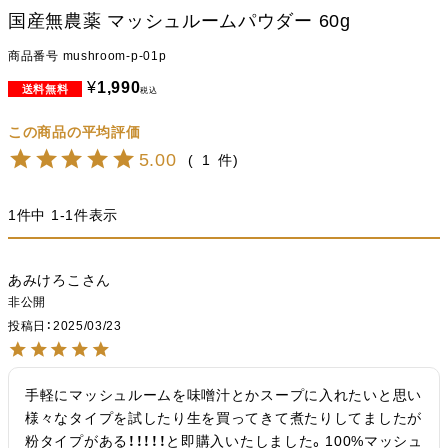
国産無農薬 マッシュルームパウダー 60g
商品番号
mushroom-p-01p
¥
1,990
税込
5.00
1
1
件中
1
-
1
件表示
あみけろこ
非公開
投稿日
2025/03/23
手軽にマッシュルームを味噌汁とかスープに入れたいと思い
様々なタイプを試したり生を買ってきて煮たりしてましたが
粉タイプがある！！！！！と即購入いたしました。100%マッシュ