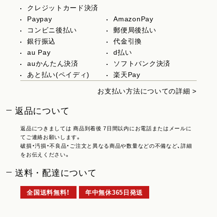
クレジットカード決済
Paypay
AmazonPay
コンビニ後払い
郵便局後払い
銀行振込
代金引換
au Pay
d払い
auかんたん決済
ソフトバンク決済
あと払い(ペイディ)
楽天Pay
お支払い方法についての詳細 >
返品について
返品につきましては 商品到着後 7日間以内にお電話またはメールに
てご連絡お願いします。
破損・汚損・不良品・ご注文と異なる商品や数量などの不備など、詳細
をお伝えください。
送料・配達について
全国送料無料！
年中無休365日発送