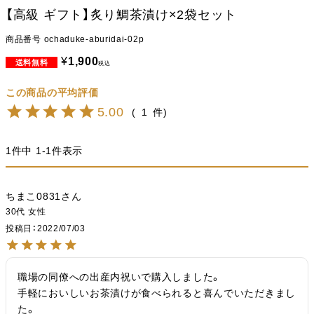
【高級 ギフト】炙り鯛茶漬け×2袋セット
商品番号
ochaduke-aburidai-02p
¥
1,900
税込
5.00
1
1
件中
1
-
1
件表示
ちまこ0831
30代
女性
投稿日
2022/07/03
職場の同僚への出産内祝いで購入しました。

手軽においしいお茶漬けが食べられると喜んでいただきまし
た。
