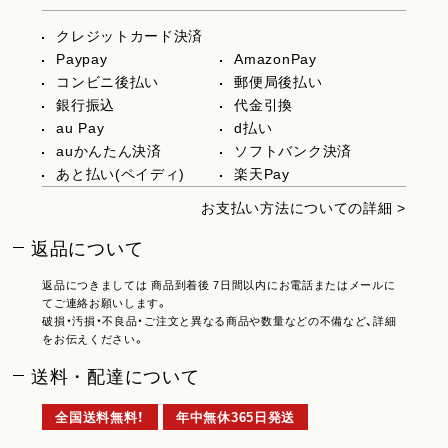
クレジットカード決済
Paypay
AmazonPay
コンビニ後払い
郵便局後払い
銀行振込
代金引換
au Pay
d払い
auかんたん決済
ソフトバンク決済
あと払い(ペイディ)
楽天Pay
お支払い方法についての詳細 >
返品について
返品につきましては 商品到着後 7日間以内にお電話またはメールに
てご連絡お願いします。
破損・汚損・不良品・ご注文と異なる商品や数量などの不備など、詳細
をお伝えください。
送料・配達について
全国送料無料！
年中無休365日発送