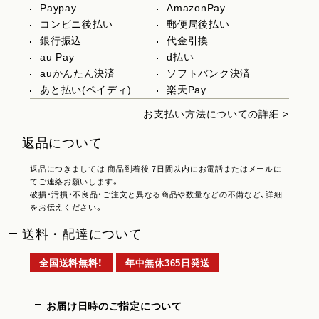
Paypay
AmazonPay
コンビニ後払い
郵便局後払い
銀行振込
代金引換
au Pay
d払い
auかんたん決済
ソフトバンク決済
あと払い(ペイディ)
楽天Pay
お支払い方法についての詳細 >
返品について
返品につきましては 商品到着後 7日間以内にお電話またはメールに
てご連絡お願いします。
破損・汚損・不良品・ご注文と異なる商品や数量などの不備など、詳細
をお伝えください。
送料・配達について
全国送料無料！
年中無休365日発送
お届け日時のご指定について