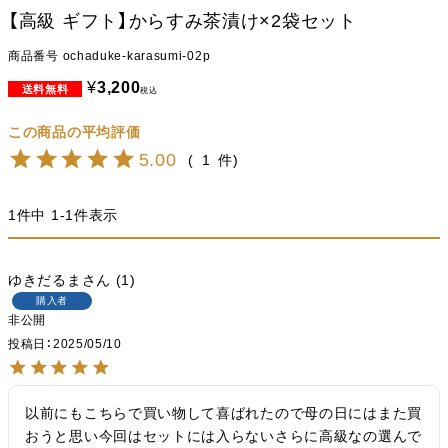
【高級 ギフト】からすみ茶漬け×2袋セット
商品番号
ochaduke-karasumi-02p
¥
3,200
税込
5.00
1
1
件中
1
-
1
件表示
ゆきだるま
1
購入者
非公開
投稿日
2025/05/10
以前にもこちらで買い物して喜ばれたので母の日にはまた買
おうと思い今回はセットには入らないさらに高級なの選んで