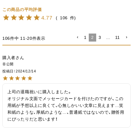
4.77
106
1
2
3
…
11
106
件中
11
-
20
件表示
購入者
非公開
投稿日
2024/12/14
上司の退職祝いに購入しました。

オリジナル文面でメッセージカードを付けたのですが、この
用紙が予想以上に良くて、心無しかいい文章に見えます…笑

和紙のような、厚紙のような…、普通紙ではないので、贈答用
にぴったりだと思います！