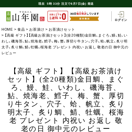
現在
5時
33分
注文で
8月7日(金) 発送
ログイン
HOME
食品
お茶漬け
お茶漬けセット
【高級 ギフト】【高級お茶漬けセット】(全20種類)金目鯛、まぐろ、鰻、鮭、い
わし、磯海苔、鮎、焼海老、鱈子、梅、蟹、厚切り牛タン、穴子、蛤、帆立、炙り明
太子、炙り鯛、鯖、牡蠣、桜海老 プレゼント 内祝い お返し 敬老の日 御中元の
レビュー
【高級 ギフト】【高級お茶漬け
セット】(全20種類)金目鯛、まぐ
ろ、鰻、鮭、いわし、磯海苔、
鮎、焼海老、鱈子、梅、蟹、厚切
り牛タン、穴子、蛤、帆立、炙り
明太子、炙り鯛、鯖、牡蠣、桜海
老 プレゼント 内祝い お返し 敬
老の日 御中元のレビュー