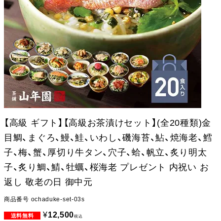
【高級 ギフト】【高級お茶漬けセット】(全20種類)金
目鯛、まぐろ、鰻、鮭、いわし、磯海苔、鮎、焼海老、鱈
子、梅、蟹、厚切り牛タン、穴子、蛤、帆立、炙り明太
子、炙り鯛、鯖、牡蠣、桜海老 プレゼント 内祝い お
返し 敬老の日 御中元
商品番号
ochaduke-set-03s
¥
12,500
税込