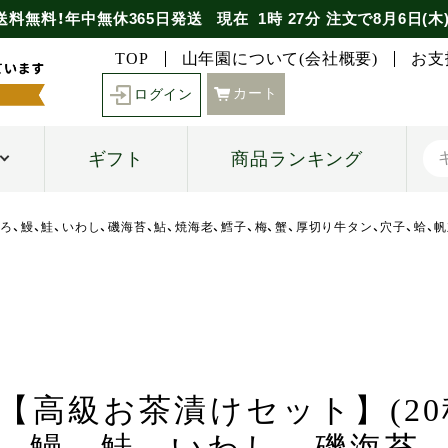
送料無料！年中無休365日発送
現在
1時
27分
注文で
8月6日(木
TOP
山年園について(会社概要)
お支
カート
ログイン
ギフト
商品ランキング
ぐろ、鰻、鮭、いわし、磯海苔、鮎、焼海老、鱈子、梅、蟹、厚切り牛タン、穴子、蛤、
【高級お茶漬けセット】(20