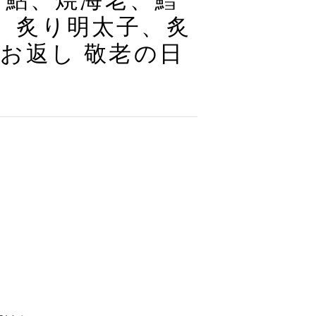
、鮎、焼海老、鱈
、炙り明太子、炙
 お返し 敬老の日