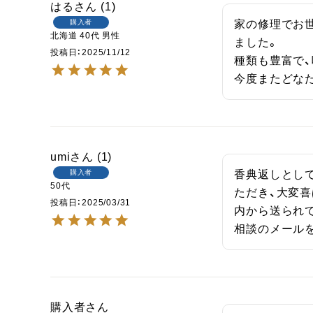
はる
1
購入者
家の修理でお
北海道
40代
男性
ました。

投稿日
2025/11/12
種類も豊富で、
今度またどな
umi
1
購入者
香典返しとし
50代
ただき、大変
投稿日
2025/03/31
内から送られ
相談のメール
購入者