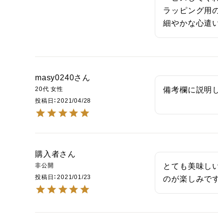
ラッピング用の
細やかな心遣
masy0240
20代
女性
備考欄に説明
投稿日
2021/04/28
購入者
非公開
とても美味し
投稿日
2021/01/23
のが楽しみで