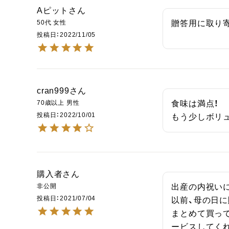
Aピット
50代
女性
贈答用に取り
投稿日
2022/11/05
cran999
70歳以上
男性
食味は満点！

投稿日
2022/10/01
もう少しボリ
購入者
非公開
出産の内祝いに
投稿日
2021/07/04
以前、母の日に
まとめて買っ
ービスしてくれ