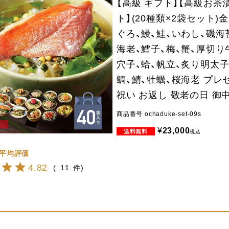
【高級 ギフト】【高級お茶
ト】(20種類×2袋セット)
ぐろ、鰻、鮭、いわし、磯海
海老、鱈子、梅、蟹、厚切り
穴子、蛤、帆立、炙り明太子
鯛、鯖、牡蠣、桜海老 プレ
祝い お返し 敬老の日 御
商品番号
ochaduke-set-09s
¥
23,000
税込
4.82
11