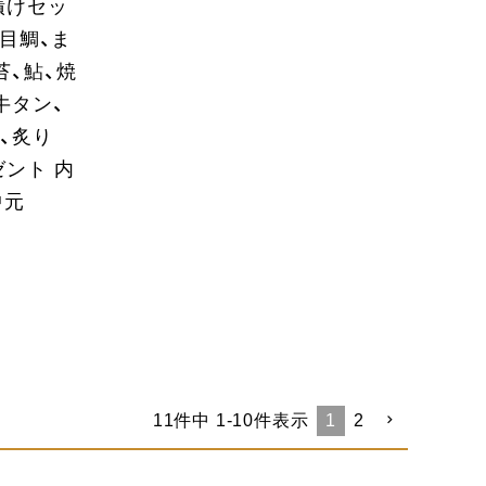
漬けセッ
金目鯛、ま
苔、鮎、焼
牛タン、
、炙り
ゼント 内
中元
11
件中
1
-
10
件表示
1
2