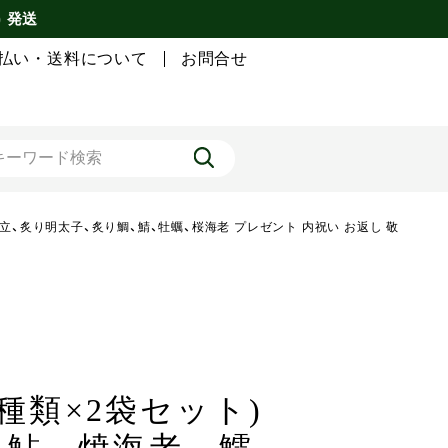
) 発送
払い・送料について
お問合せ
帆立、炙り明太子、炙り鯛、鯖、牡蠣、桜海老 プレゼント 内祝い お返し 敬
種類×2袋セット)