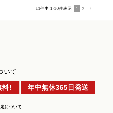
11
件中
1
-
10
件表示
1
2
ついて
料！
年中無休365日発送
指定について