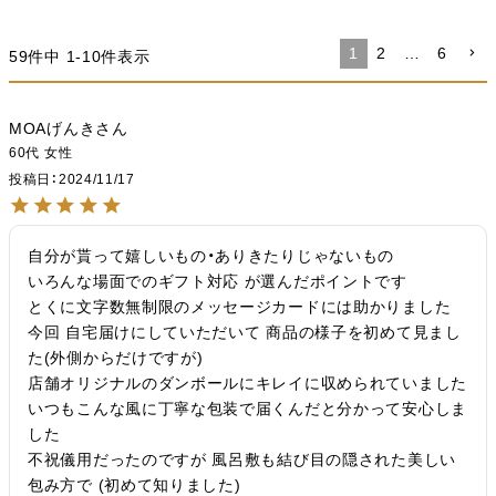
1
2
…
6
59
件中
1
-
10
件表示
MOAげんき
60代
女性
投稿日
2024/11/17
自分が貰って嬉しいもの・ありきたりじゃないもの

いろんな場面でのギフト対応 が選んだポイントです

とくに文字数無制限のメッセージカードには助かりました

今回 自宅届けにしていただいて 商品の様子を初めて見まし
た(外側からだけですが)

店舗オリジナルのダンボールにキレイに収められていました

いつもこんな風に丁寧な包装で届くんだと分かって安心しま
した

不祝儀用だったのですが 風呂敷も結び目の隠された美しい
包み方で (初めて知りました)
