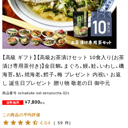
【高級 ギフト】【高級お茶漬けセット 10食入り(お茶
漬け専用茶付き)】金目鯛、まぐろ、鰻、鮭、いわし、磯
海苔、鮎、焼海老、鱈子、梅 プレゼント 内祝い お返
し 誕生日プレゼント 贈り物 敬老の日 御中元
商品番号
ochaduke-set-senyoucha-02s
¥
7,800
税込
4.64
59