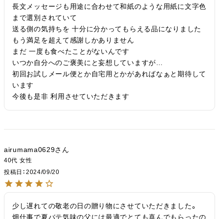
長文メッセージも用途に合わせて和紙のような用紙に文字色
まで選別されていて

送る側の気持ちを 十分に分かってもらえる品になりました

もう満足を超えて感謝しかありません

まだ 一度も食べたことがないんです

いつか自分へのご褒美にと妄想していますが…

初回お試しメール便とか自宅用とかがあればなぁと期待して
います

今後も是非 利用させていただきます
airumama0629
40代
女性
投稿日
2024/09/20
少し遅れての敬老の日の贈り物にさせていただきました。

畑仕事で夏バテ気味の父には最適でとても喜んでもらったの