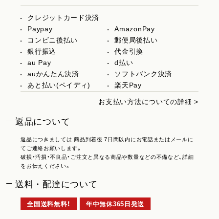
クレジットカード決済
Paypay
AmazonPay
コンビニ後払い
郵便局後払い
銀行振込
代金引換
au Pay
d払い
auかんたん決済
ソフトバンク決済
あと払い(ペイディ)
楽天Pay
お支払い方法についての詳細 >
返品について
返品につきましては 商品到着後 7日間以内にお電話またはメールに
てご連絡お願いします。
破損・汚損・不良品・ご注文と異なる商品や数量などの不備など、詳細
をお伝えください。
送料・配達について
全国送料無料！
年中無休365日発送