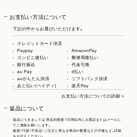
お支払い方法について
下記の中からお選びいただけます。
クレジットカード決済
Paypay
AmazonPay
コンビニ後払い
郵便局後払い
銀行振込
代金引換
au Pay
d払い
auかんたん決済
ソフトバンク決済
あと払い(ペイディ)
楽天Pay
お支払い方法についての詳細 >
返品について
返品につきましては 商品到着後 7日間以内にお電話またはメールに
てご連絡お願いします。
破損・汚損・不良品・ご注文と異なる商品や数量などの不備など、詳細
をお伝えください。