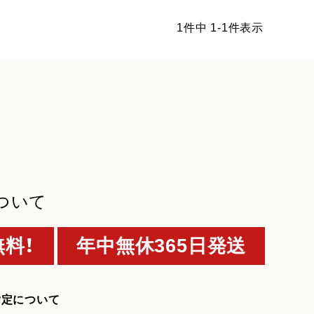
1
件中
1
-
1
件表示
ついて
料！
年中無休365日発送
指定について