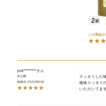
yuk********
非公開
スッキリした味
投稿日
2021/09/18
後味スッキリ
いただいてます