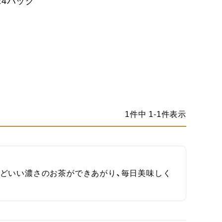
24パック
p
1
件中
1
-
1
件表示
どいい濃さのお茶ができあがり、毎日美味しく