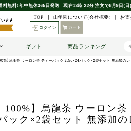
送料無料！年中無休365日発送
現在
13時
22分
注文で
8月9日(日
TOP
山年園について(会社概要)
お支
カート
ログイン
ギフト
商品ランキング
100%】烏龍茶 ウーロン茶 ティーパック 2.5g×24パック×2袋セット 無添加の
 100%】烏龍茶 ウーロン
×24パック×2袋セット 無添加