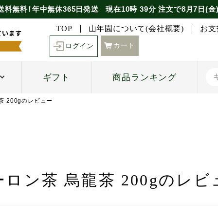
送料無料！年中無休365日発送
現在
10時
39分
注文で
8月7日(金
TOP
山年園について(会社概要)
お支
カート
ログイン
ギフト
商品ランキング
茶 200gのレビュー
ーロン茶 烏龍茶 200gのレビ