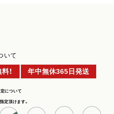
ついて
料！
年中無休365日発送
指定について
指定頂けます。