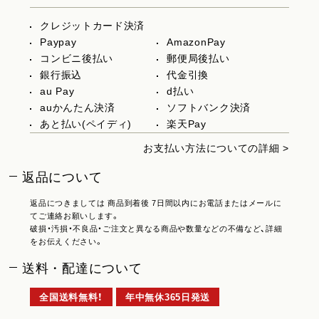
クレジットカード決済
Paypay
AmazonPay
コンビニ後払い
郵便局後払い
銀行振込
代金引換
au Pay
d払い
auかんたん決済
ソフトバンク決済
あと払い(ペイディ)
楽天Pay
お支払い方法についての詳細 >
返品について
返品につきましては 商品到着後 7日間以内にお電話またはメールに
てご連絡お願いします。
破損・汚損・不良品・ご注文と異なる商品や数量などの不備など、詳細
をお伝えください。
送料・配達について
全国送料無料！
年中無休365日発送