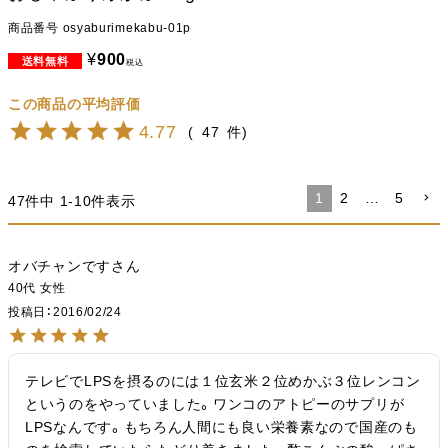
商品番号
osyaburimekabu-01p
¥
900
税込
4.77
47
1
2
…
5
47
件中
1
-
10
件表示
オバチャンです
40代
女性
投稿日
2016/02/24
テレビでLPSを摂るのには１位玄米２位めかぶ３位レンコン
というのをやっていました。ワンコのアトピーのサプリが
LPSなんです。もちろん人間にも良い栄養素なので国産のも