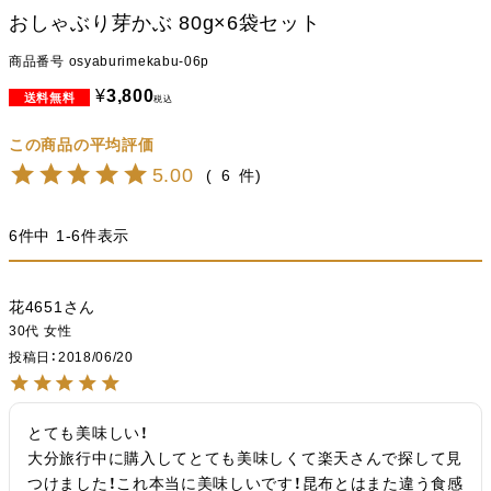
おしゃぶり芽かぶ 80g×6袋セット
商品番号
osyaburimekabu-06p
¥
3,800
税込
5.00
6
6
件中
1
-
6
件表示
花4651
30代
女性
投稿日
2018/06/20
とても美味しい！

大分旅行中に購入してとても美味しくて楽天さんで探して見
つけました！これ本当に美味しいです！昆布とはまた違う食感