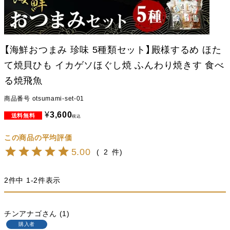
【海鮮おつまみ 珍味 5種類セット】殿様するめ ほた
て焼貝ひも イカゲソほぐし焼 ふんわり焼きす 食べ
る焼飛魚
商品番号
otsumami-set-01
¥
3,600
税込
5.00
2
2
件中
1
-
2
件表示
チンアナゴ
1
購入者