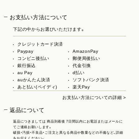
お支払い方法について
下記の中からお選びいただけます。
クレジットカード決済
Paypay
AmazonPay
コンビニ後払い
郵便局後払い
銀行振込
代金引換
au Pay
d払い
auかんたん決済
ソフトバンク決済
あと払い(ペイディ)
楽天Pay
お支払い方法についての詳細 >
返品について
返品につきましては 商品到着後 7日間以内にお電話またはメールに
てご連絡お願いします。
破損・汚損・不良品・ご注文と異なる商品や数量などの不備など、詳細
をお伝えください。