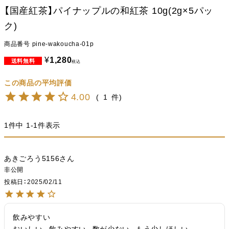
【国産紅茶】パイナップルの和紅茶 10g(2g×5パッ
ク)
商品番号
pine-wakoucha-01p
¥
1,280
税込
4.00
1
1
件中
1
-
1
件表示
あきごろう5156
非公開
投稿日
2025/02/11
飲みやすい
