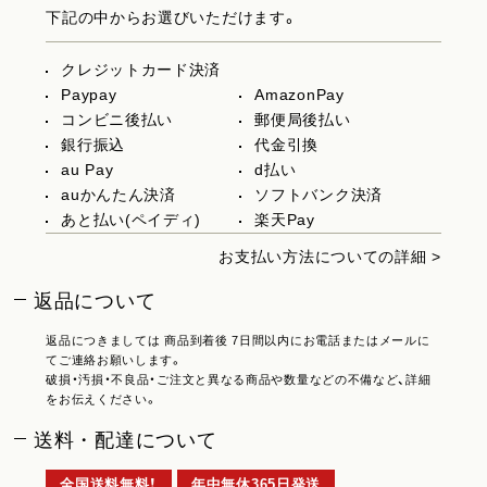
下記の中からお選びいただけます。
クレジットカード決済
Paypay
AmazonPay
コンビニ後払い
郵便局後払い
銀行振込
代金引換
au Pay
d払い
auかんたん決済
ソフトバンク決済
あと払い(ペイディ)
楽天Pay
お支払い方法についての詳細 >
返品について
返品につきましては 商品到着後 7日間以内にお電話またはメールに
てご連絡お願いします。
破損・汚損・不良品・ご注文と異なる商品や数量などの不備など、詳細
をお伝えください。
送料・配達について
全国送料無料！
年中無休365日発送