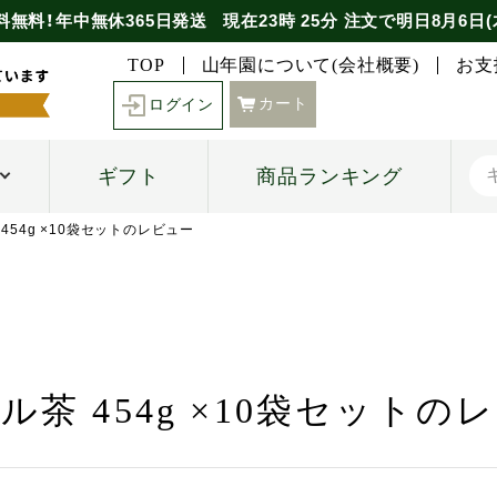
料無料！年中無休365日発送
現在
23時
25分
注文で
明日8月6日(
TOP
山年園について(会社概要)
お支
カート
ログイン
ギフト
商品ランキング
454g ×10袋セットのレビュー
ル茶 454g ×10袋セットの