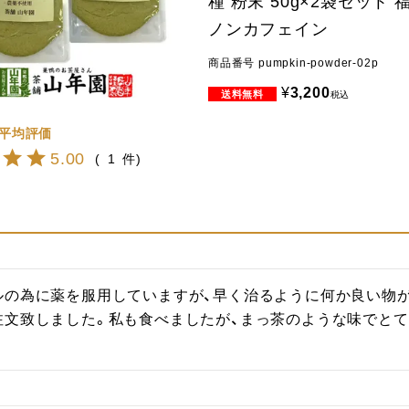
種 粉末 50g×2袋セット
ノンカフェイン
商品番号
pumpkin-powder-02p
¥
3,200
税込
5.00
1
ルの為に薬を服用していますが、早く治るように何か良い物
注文致しました。私も食べましたが、まっ茶のような味でとて
。