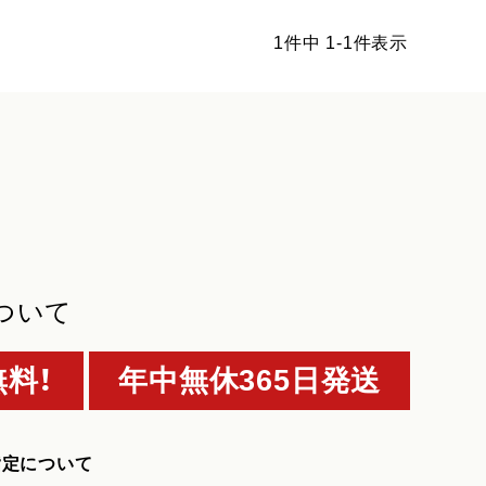
1
件中
1
-
1
件表示
ついて
料！
年中無休365日発送
指定について